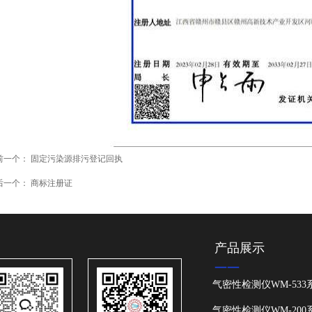
前一个：
固定污染源排污登记回执
后一个：
商标注册证
产品展示
——
气密性检测仪WM-533
气密性检测仪WM-200