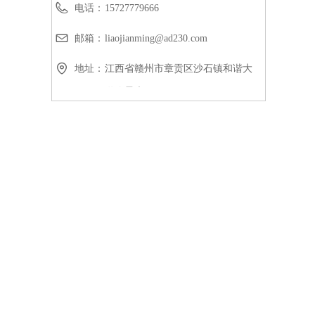
电话：
15727779666
邮箱：
liaojianming@ad230.com
地址：
江西省赣州市章贡区沙石镇和谐大
道峰景康居18号