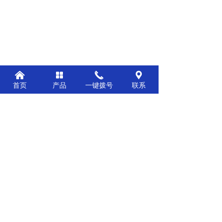
낀
넒
끅
끇
首页
产品
一键拨号
联系
前一个：
环境管理体系认证证书
ꄴ
后一个：
商标注册证
ꄲ
公司：
江西海德炉机械科技有限公司
电话：
15727779666
邮箱：
liaojianming@ad230.com