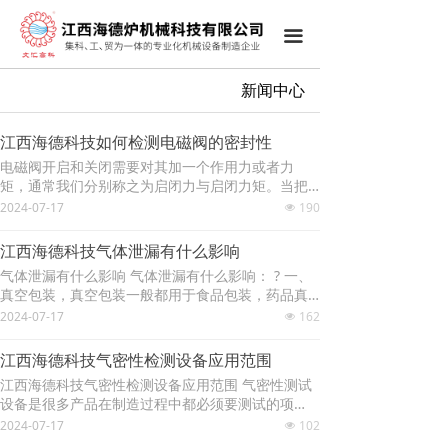
끀
新闻中心
江西海德科技如何检测电磁阀的密封性
电磁阀开启和关闭需要对其加一个作用力或者力
矩，通常我们分别称之为启闭力与启闭力矩。当把
电磁阀关闭时，启闭件和阀座两密封面之间需要有
2024-07-17
190
넶
一个相对的密封比压，与此同时，还要克服相应的
摩擦力，比如阀杆和螺母螺纹间摩擦力，阀杆一端
江西海德科技气体泄漏有什么影响
支撑处摩擦力，阀杆和填料间摩擦力以及其他部位
气体泄漏有什么影响 气体泄漏有什么影响： ? 一、
产生的摩擦力。以上原因也就说明为什么阀门关闭
真空包装，真空包装一般都用于食品包装，药品真
时需要施加相应的关闭作用力和关闭力矩。电磁阀
包装等不可接触到空气的产品，由于控了包材内的
2024-07-17
162
开启和关闭所需要的作用力和力矩是不断改变的，
넶
气体，包装又不可能做到百分百密封，没有空气泄
一般在开启和关闭的最初一刻与最末一刻是作用力
漏进去，影响了产品的保质期。因此它的泄漏性，
和力矩最大的时候。一般设计人员在设计制造电磁
江西海德科技气密性检测设备应用范围
密封检测也是很好密封的。江西海德炉机械科技有
阀时，都是希望关闭力和关闭力矩越小越好。 既然
江西海德科技气密性检测设备应用范围 气密性测试
限公司的泄漏检测设备集成正压两种检测方式，可
电磁阀的密封性能是如此的重要，那么它的气密性
设备是很多产品在制造过程中都必须要测试的项
以对包材进行抽真空检测,也可以从外加压模拟外界
检测是如何做的呢？ 有一部分是采用传统的泡水检
目，气密性检测设备运用于各个行业，气密性检测
2024-07-17
102
环境进行气体泄漏检测。方便实用。 二、气体的泄
넶
测，而此方法检测电磁阀的密封性存在着很多的缺
设备它的主要目的是测试产品是否出现漏气现象。
漏，会造成成本的浪费，尤其是燃气管道类的阀门