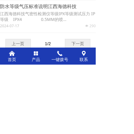
陷，如造成二次污染
气密性装置存在于各个行业之中，不同的行业气
装置，那么我们事先就应该检测的它的密封性，来
防水等级气压标准说明江西海德科技
密，性强度会有所不一样，那么到底哪些行业产品
在确定阀门是否密封，不密封或都密封效果不好，
江西海德科技气密性检测仪等级IPX等级测试压力 IP
需要运用到气密性测试设备。 1. 电子、电器各种传
就不定会气体泄漏，由于此类产品一般都是深埋地
等级 IPX4 0.5MM的喷
感器、计算机硬盘驱动器、继电器、电磁阀、仪
下的，由于安装前不处理好密封性，那么使用过程
水 ----- 6KPa. IP等级 IPX
2024-07-17
290
表、仪器、石英振荡器 、 集成电路、连接器、电
넶
就会有燃气泄漏，造成能源的浪费，而事后发现再
5 6.3MM的喷水 ------ 8
池、通讯设备。 2. 汽车、摩托车、航空、运输：文
去维修，工程量比较大，因此事先检测它的泄漏量
KPa. IP等级 IPX6 12.5MM的喷
字 - 发动机总成、轮毂、化油器、滤清器、汽缸
情况，和密封性能是很明智的。江西海德炉机械科
水 ----- 10KPa. IP等级 IPX
体、汽缸头、汽缸盖、水箱、油 箱、水泵、油泵、
上一页
1
/
2
下一页
技有限公司的气体泄漏检测设备就有一款是专于阀
7 水深1M 30分钟 --------
制动器、控制炭罐、喷射器、变速箱、暖风器、减
门密封性，泄漏量的检测设备，效果不错的，检测
낀
넒
끅
끇
15KPa. IP等级 IPX8 比IPX7更严格 加强
振器、进排气支管、刹车阀、驱动桥、消音器、密
也很稳定 三、化学品类中气体，一旦由于盛装此产
测试参数 ------- 30KPa. 1m水深相当于10KPa.
首页
产品
一键拨号
联系
封灯、各种阀门及机械密封件、管路、气 路、水
品的泄漏出来，
路、油路。 3. 燃气设备用具、住宅设备煤气表、煤
气炉、热水器、燃气灶、煤气阀、水阀、输水泵、
公司：
江西海德炉机械科技有限公司
输水管、输气管路。 4. 制冷设备、家用电器空调散
电话：
15727779666
热器、蒸发器、冷凝器、阀类、管路、接头、冰
箱、电慰斗、净水器
邮箱：
liaojianming@ad230.com
地址：
江西省赣州市章贡区沙石镇和谐大道峰
景康居18号
赣ICP备2022011050号-1
本网站由阿里云提供云计算及安全服务
本网站支持
IPv6