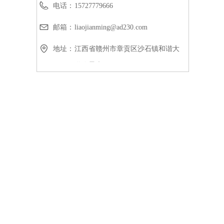
电话：
15727779666
邮箱：
liaojianming@ad230.com
地址：
江西省赣州市章贡区沙石镇和谐大
道峰景康居18号