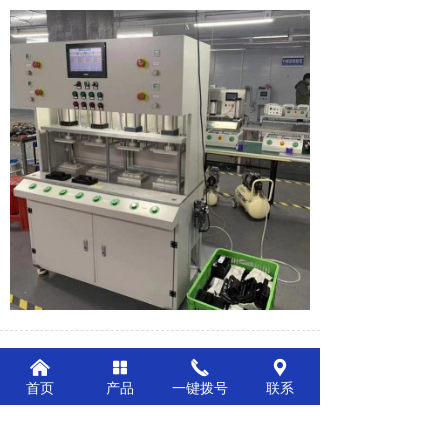
낀
넒
끅
끇
前一个：
七工位检测设备一体机
ꄴ
首页
产品
一键拨号
联系
后一个：
双工位检测设备分体式
ꄲ