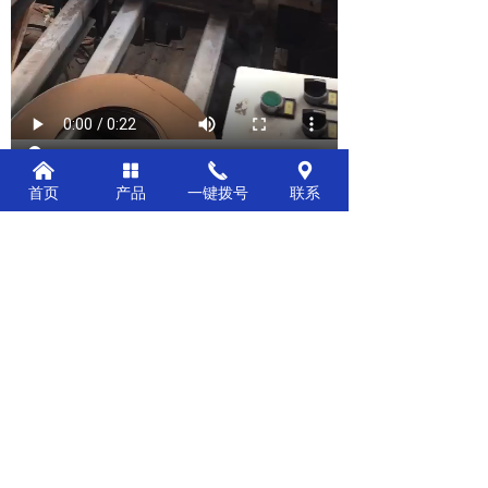
낀
넒
끅
끇
首页
产品
一键拨号
联系
前一个：
无
ꄴ
后一个：
铝杯半自动检测设备
ꄲ
公司：
江西海德炉机械科技有限公司
电话：
15727779666