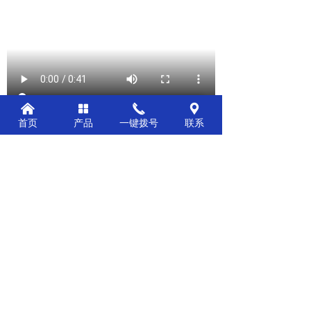
낀
넒
끅
끇
首页
产品
一键拨号
联系
前一个：
瓷砖流水线包装设备
ꄴ
后一个：
美的净水器多工位检测设备
ꄲ
公司：
江西海德炉机械科技有限公司
电话：
15727779666