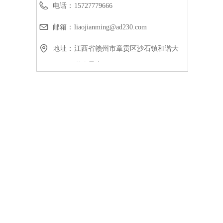
电话：
15727779666
邮箱：
liaojianming@ad230.com
地址：
江西省赣州市章贡区沙石镇和谐大
道峰景康居18号