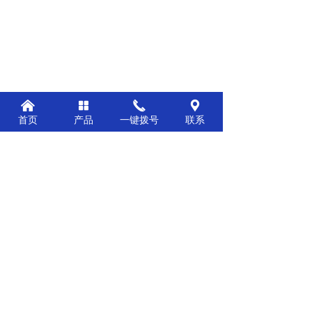
낀
넒
끅
끇
首页
产品
一键拨号
联系
前一个：
实用新型专利证书
ꄴ
后一个：
环境管理体系认证证书
ꄲ
公司：
江西海德炉机械科技有限公司
电话：
15727779666
邮箱：
liaojianming@ad230.com