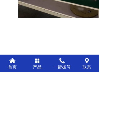
낀
넒
끅
끇
首页
产品
一键拨号
联系
前一个：
多工位检测设备柜式
ꄴ
后一个：
标准机WM-230检测仪
ꄲ