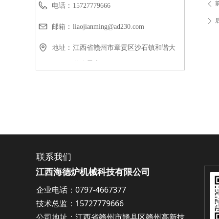
ꄴ
电话：
15727779666
ꄲ
邮箱：
liaojianming@ad230.com
地址：
江西省赣州市章贡区沙石镇和谐大
道峰景康居18号
联系我们
江西海德炉机械科技有限公司
企业电话：0797-4667377
技术总监：15727779666
公司地址：江西省赣州市赣县区赣州高新技