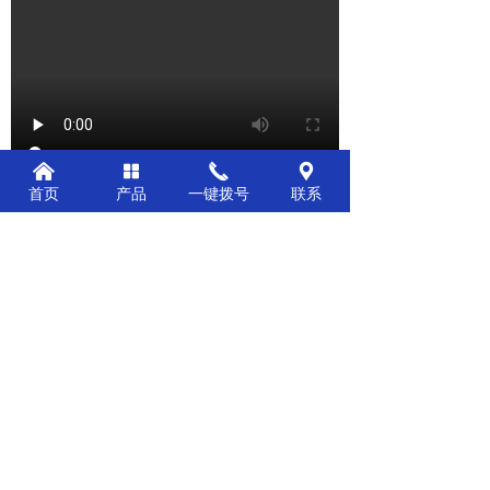
낀
넒
끅
끇
首页
产品
一键拨号
联系
前一个：
电动牙刷多工位检测设备
ꄴ
后一个：
底座壳双工位检测设备
ꄲ
公司：
江西海德炉机械科技有限公司
电话：
15727779666