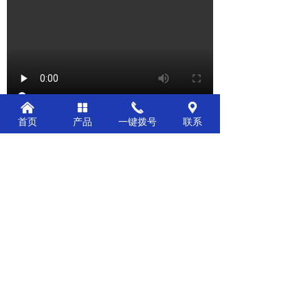
낀
넒
끅
끇
首页
产品
一键拨号
联系
前一个：
底座壳双工位检测设备
ꄴ
后一个：
汽车压塑件联动大点检测设备
ꄲ
公司：
江西海德炉机械科技有限公司
电话：
15727779666